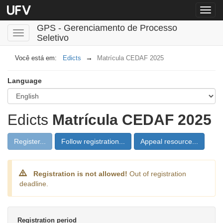
Menu
globa
GPS - Gerenciamento de Processo
Toggle
Seletivo
navigation
Edicts
Matrícula CEDAF 2025
Language
Edicts
Matrícula CEDAF 2025
Register...
Follow registration...
Appeal resource...
Registration is not allowed!
Out of registration
deadline.
Registration period