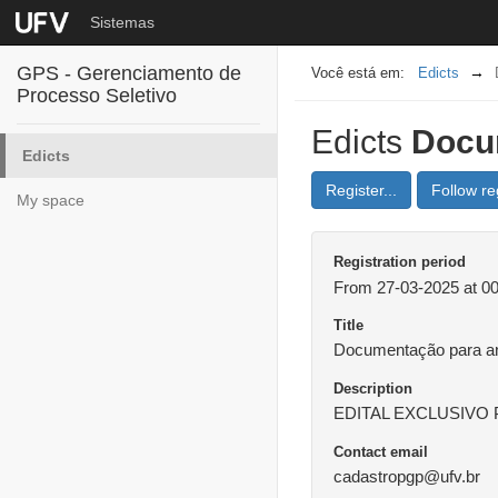
Sistemas
GPS - Gerenciamento de
Edicts
Processo Seletivo
Edicts
Docu
Edicts
Register...
Follow reg
My space
Registration period
From 27-03-2025 at 00
Title
Documentação para a
Description
EDITAL EXCLUSIVO
Contact email
cadastropgp@ufv.br