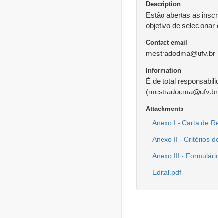
Description
Estão abertas as insc
objetivo de selecionar
Contact email
mestradodma@ufv.br
Information
È de total responsabil
(mestradodma@ufv.br),
Attachments