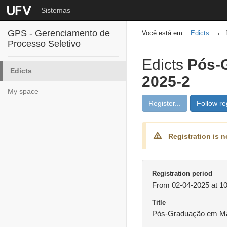
Sistemas
GPS - Gerenciamento de
Edicts
Processo Seletivo
Edicts
Pós-G
Edicts
2025-2
My space
Register...
Follow reg
Registration is n
Registration period
From 02-04-2025 at 10
Title
Pós-Graduação em Mat