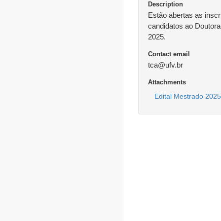
Description
Estão abertas as insc
candidatos ao Doutorad
2025.
Contact email
tca@ufv.br
Attachments