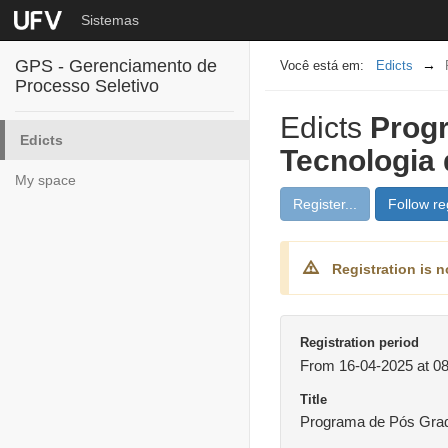
Sistemas
GPS - Gerenciamento de
Edicts
Processo Seletivo
Edicts
Prog
Edicts
Tecnologia 
My space
Register...
Follow reg
Registration is n
Registration period
From 16-04-2025 at 08
Title
Programa de Pós Grad