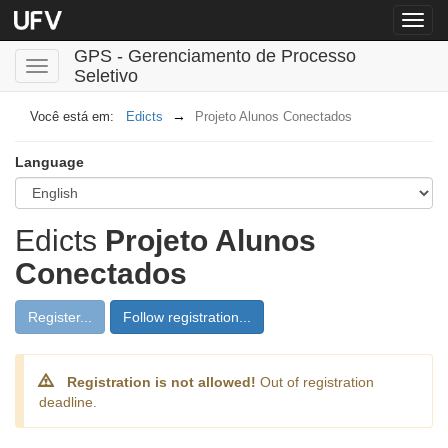
Menu
globa
GPS - Gerenciamento de Processo
Toggle
Seletivo
navigation
Edicts
Projeto Alunos Conectados
Language
Edicts
Projeto Alunos
Conectados
Register...
Follow registration...
Registration is not allowed!
Out of registration
deadline.