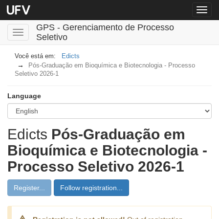
Menu
globa
GPS - Gerenciamento de Processo
Toggle
Seletivo
navigation
Edicts
Pós-Graduação em Bioquímica e Biotecnologia - Processo
Seletivo 2026-1
Language
Edicts
Pós-Graduação em
Bioquímica e Biotecnologia -
Processo Seletivo 2026-1
Register...
Follow registration...