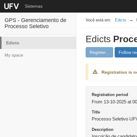
Sistemas
GPS - Gerenciamento de
Edicts
Processo Seletivo
Edicts
Proce
Edicts
Register...
Follow reg
My space
Registration is n
Registration period
From 13-10-2025 at 00
Title
Processo Seletivo UF
Description
Inscrição de candidat