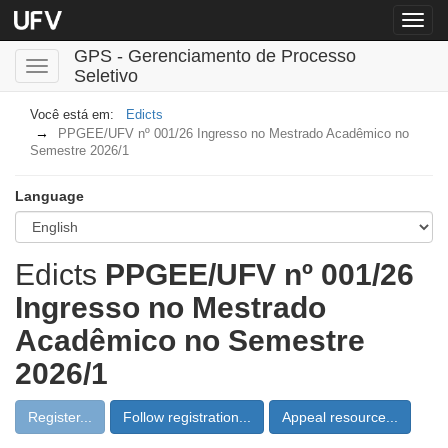
Menu
globa
GPS - Gerenciamento de Processo
Toggle
Seletivo
navigation
Edicts
PPGEE/UFV nº 001/26 Ingresso no Mestrado Acadêmico no
Semestre 2026/1
Language
Edicts
PPGEE/UFV nº 001/26
Ingresso no Mestrado
Acadêmico no Semestre
2026/1
Register...
Follow registration...
Appeal resource...