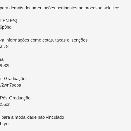
 para demais documentações pertinentes ao processo seletivo:
PT EN ES)
e6p9hd
om informações como cotas, taxas e isenções
xtrz8
ma
8h82f
ós-Graduação
om/2wn7sepa
a Pós-Graduação
sp56cr
s para a modalidade não vinculado
4hryu