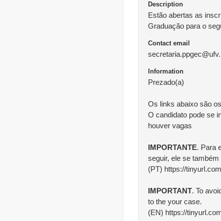
Description
Estão abertas as insc
Graduação para o segu
Contact email
secretaria.ppgec@ufv.
Information
Prezado(a)
Os links abaixo são os
O candidato pode se in
houver vagas
IMPORTANTE
. Para 
seguir, ele se também 
(PT) https://tinyurl.c
IMPORTANT
. To avoi
to the your case.
(EN) https://tinyurl.c