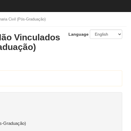
aria Civil (Pós-Graduação)
Language
Não Vinculados
raduação)
ós-Graduação)