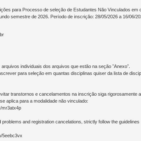
rições para Processo de seleção de Estudantes Não Vinculados em d
ndo semestre de 2026. Período de inscrição: 28/05/2026 a 16/06/2
br
 arquivos individuais dos arquivos que estão na seção "Anexo".
screver para seleção em quantas disciplinas quiser da lista de disci
evitar transtornos e cancelamentos na inscrição siga rigorosamente
se aplica para a modalidade não vinculado:
om/mr3atx4p
d problems and registration cancelations, strictly follow the guidelin
om/5eebc3vx