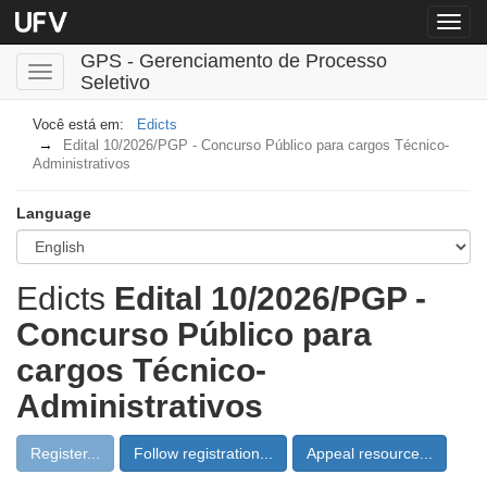
Menu
globa
GPS - Gerenciamento de Processo
Toggle
Seletivo
navigation
Edicts
Edital 10/2026/PGP - Concurso Público para cargos Técnico-
Administrativos
Language
Edicts
Edital 10/2026/PGP -
Concurso Público para
cargos Técnico-
Administrativos
Register...
Follow registration...
Appeal resource...