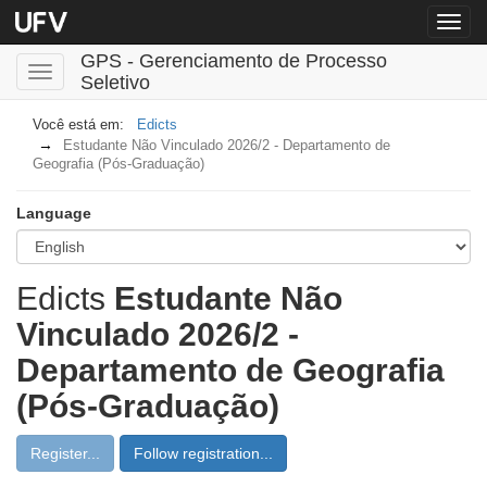
Menu
globa
GPS - Gerenciamento de Processo
Toggle
Seletivo
navigation
Edicts
Estudante Não Vinculado 2026/2 - Departamento de
Geografia (Pós-Graduação)
Language
Edicts
Estudante Não
Vinculado 2026/2 -
Departamento de Geografia
(Pós-Graduação)
Register...
Follow registration...