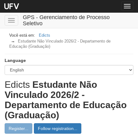
Menu
globa
GPS - Gerenciamento de Processo
Toggle
Seletivo
navigation
Edicts
Estudante Não Vinculado 2026/2 - Departamento de
Educação (Graduação)
Language
Edicts
Estudante Não
Vinculado 2026/2 -
Departamento de Educação
(Graduação)
Register...
Follow registration...