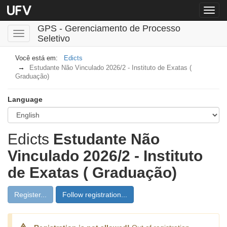
Menu
globa
GPS - Gerenciamento de Processo
Toggle
Seletivo
navigation
Edicts
Estudante Não Vinculado 2026/2 - Instituto de Exatas (
Graduação)
Language
Edicts
Estudante Não
Vinculado 2026/2 - Instituto
de Exatas ( Graduação)
Register...
Follow registration...