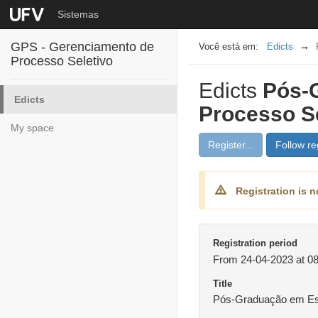
Sistemas
GPS - Gerenciamento de
Edicts
Processo Seletivo
Edicts
Pós-G
Edicts
Processo Se
My space
Register...
Follow reg
Registration is n
Registration period
From 24-04-2023 at 08
Title
Pós-Graduação em Esta