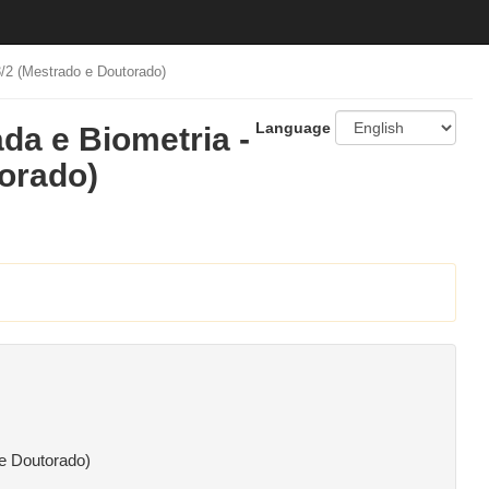
/2 (Mestrado e Doutorado)
Language
da e Biometria -
orado)
 e Doutorado)