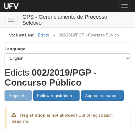
Menu
globa
GPS - Gerenciamento de Processo
Toggle
Seletivo
navigation
Edicts
002/2019/PGP - Concurso Público
Language
Edicts
002/2019/PGP -
Concurso Público
Register...
Follow registration...
Appeal resource...
Registration is not allowed!
Out of registration
deadline.