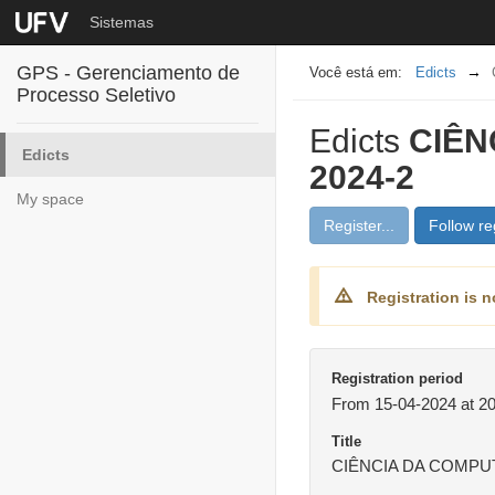
Sistemas
GPS - Gerenciamento de
Edicts
Processo Seletivo
Edicts
CIÊN
Edicts
2024-2
My space
Register...
Follow reg
Registration is n
Registration period
From 15-04-2024 at 20
Title
CIÊNCIA DA COMPUTA