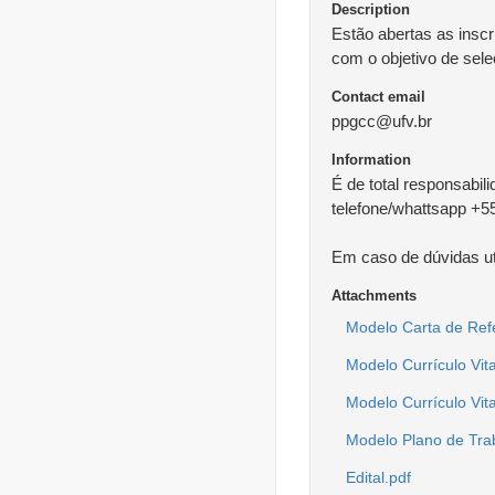
Description
Estão abertas as insc
com o objetivo de sel
Contact email
ppgcc@ufv.br
Information
É de total responsabil
telefone/whattsapp +55
Em caso de dúvidas ut
Attachments