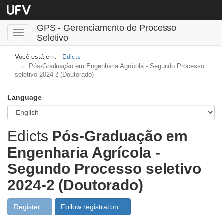
GPS - Gerenciamento de Processo
Toggle
Seletivo
navigation
Edicts
Pós-Graduação em Engenharia Agrícola - Segundo Processo
seletivo 2024-2 (Doutorado)
Language
Edicts
Pós-Graduação em
Engenharia Agrícola -
Segundo Processo seletivo
2024-2 (Doutorado)
Register...
Follow registration...