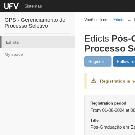
Sistemas
GPS - Gerenciamento de
Edicts
Processo Seletivo
Edicts
Pós-G
Edicts
Processo Se
My space
Register...
Follow reg
Registration is n
Registration period
From 01-08-2024 at 08
Title
Pós-Graduação em Esta