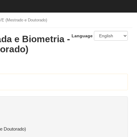
4/E (Mestrado e Doutorado)
Language
da e Biometria -
torado)
 e Doutorado)