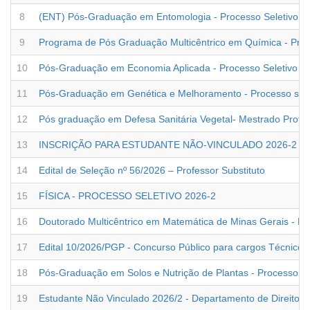
Linha
8
(ENT) Pós-Graduação em Entomologia - Processo Seletivo R
Linha
9
Programa de Pós Graduação Multicêntrico em Química - Pré 
Linha
10
Pós-Graduação em Economia Aplicada - Processo Seletivo 2
Linha
11
Pós-Graduação em Genética e Melhoramento - Processo sele
Linha
12
Pós graduação em Defesa Sanitária Vegetal- Mestrado Profiss
Linha
13
INSCRIÇÃO PARA ESTUDANTE NÃO-VINCULADO 2026-2
Linha
14
Edital de Seleção nº 56/2026 – Professor Substituto
Linha
15
FÍSICA - PROCESSO SELETIVO 2026-2
Linha
16
Doutorado Multicêntrico em Matemática de Minas Gerais - Pr
Linha
17
Edital 10/2026/PGP - Concurso Público para cargos Técnico-A
Linha
18
Pós-Graduação em Solos e Nutrição de Plantas - Processo S
Linha
19
Estudante Não Vinculado 2026/2 - Departamento de Direito 