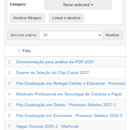
None selected
Category
Atualizar filtragem
Limpar e atualizar
Itens por página
Atualizar
Title
Número da linha
Linha
1
Documentação para análise da PGP 2025
Linha
2
Exame de Seleção do CAp-Coluni 2027
Linha
3
Pós-Graduação em Biologia Celular e Estrutural - Processo se
Linha
4
Mestrado Profissional em Tecnologia de Celulose e Papel
Linha
5
Pós-Graduação em Direito - Processo Seletivo 2027-1
Linha
6
Pós-Graduação em Economia - Processo Seletivo 2026-2
Linha
7
Vagas Ociosas 2026-2 - Matrícula